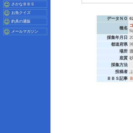
さかなＢＢＳ
お魚クイズ
データＮＯ
0
釣具の通販
種名
Si
メールマガジン
採集年月日
2
都道府県
場所
底質
採集方法
投稿者
ＢＢＳ記事