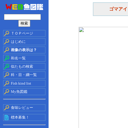
ゴマアイ
ＴＯＰページ
はじめに
画像の表示は？
和名一覧
似たもの検索
科・目・綱一覧
Fish kind list
My魚図鑑
食味レビュー
標本募集！