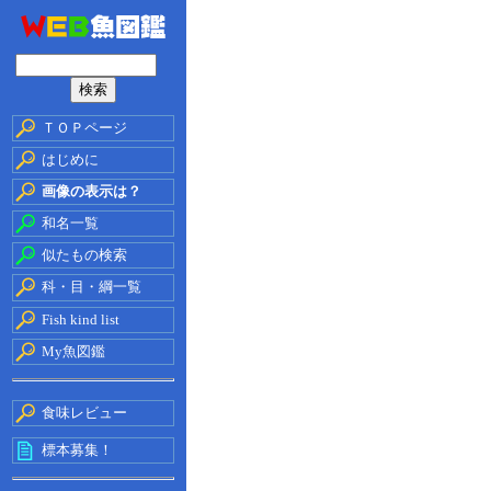
ＴＯＰページ
はじめに
画像の表示は？
和名一覧
似たもの検索
科・目・綱一覧
Fish kind list
My魚図鑑
食味レビュー
標本募集！