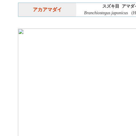
スズキ目 アマダ
アカアマダイ
Branchiostegus japonicus
(Ho