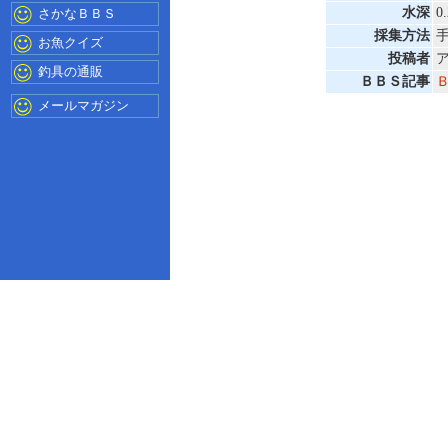
水深
0
さかなＢＢＳ
採集方法
お魚クイズ
投稿者
釣具の通販
ＢＢＳ記事
メールマガジン