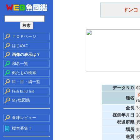
ドンコ
ＴＯＰページ
はじめに
画像の表示は？
和名一覧
似たもの検索
科・目・綱一覧
データＮＯ
0
Fish kind list
種名
My魚図鑑
Od
全長
3
採集年月日
2
食味レビュー
都道府県
標本募集！
場所
底質