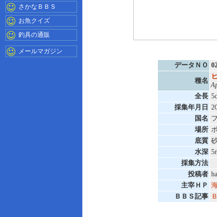
さかなＢＢＳ
お魚クイズ
釣具の通販
メールマガジン
データＮＯ
0
種名
Ap
全長
5
採集年月日
2
国名
場所
底質
水深
5
採集方法
投稿者
h
主宰ＨＰ
海
ＢＢＳ記事