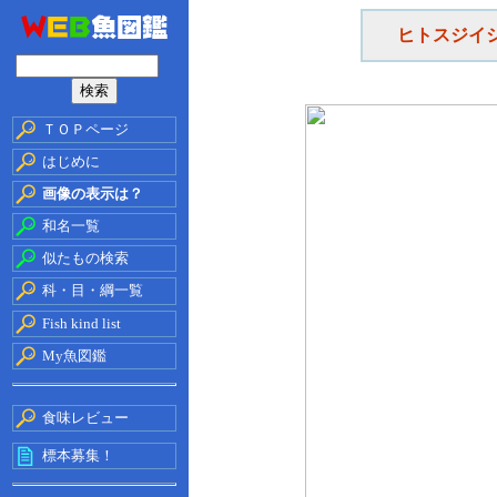
ヒトスジイ
ＴＯＰページ
はじめに
画像の表示は？
和名一覧
似たもの検索
科・目・綱一覧
Fish kind list
My魚図鑑
食味レビュー
標本募集！