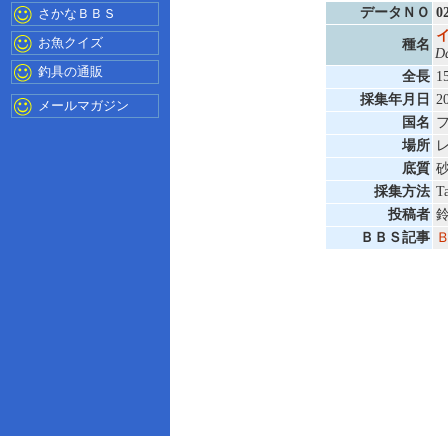
データＮＯ
0
さかなＢＢＳ
お魚クイズ
種名
Da
釣具の通販
全長
1
採集年月日
2
メールマガジン
国名
場所
底質
採集方法
T
投稿者
ＢＢＳ記事