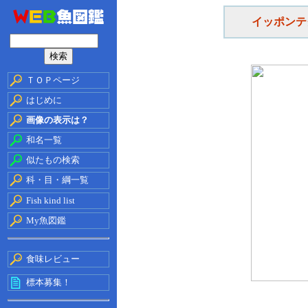
イッポンテ
ＴＯＰページ
はじめに
画像の表示は？
和名一覧
似たもの検索
科・目・綱一覧
Fish kind list
My魚図鑑
食味レビュー
標本募集！