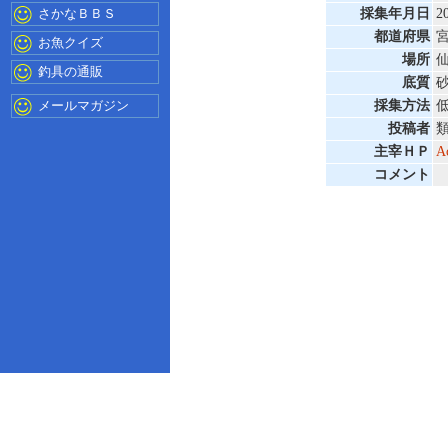
さかなＢＢＳ
採集年月日
2
都道府県
お魚クイズ
場所
釣具の通販
底質
メールマガジン
採集方法
投稿者
主宰ＨＰ
Ac
コメント