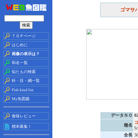
ゴマサ
ＴＯＰページ
はじめに
画像の表示は？
和名一覧
似たもの検索
科・目・綱一覧
Fish kind list
My魚図鑑
データＮＯ
0
食味レビュー
種名
標本募集！
Sc
全長
3