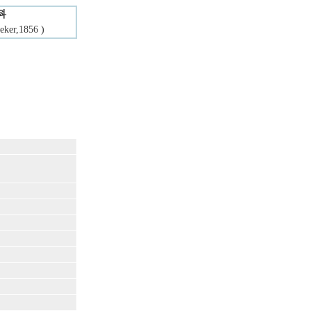
科
ker,1856 )