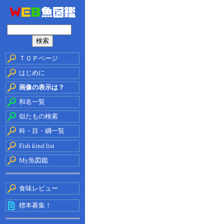
ＴＯＰページ
はじめに
画像の表示は？
和名一覧
似たもの検索
科・目・綱一覧
Fish kind list
My魚図鑑
食味レビュー
標本募集！