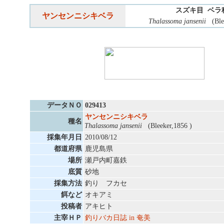
スズキ目 ベラ
ヤンセンニシキベラ
Thalassoma jansenii
(Blee
データＮＯ
029413
ヤンセンニシキベラ
種名
Thalassoma jansenii
(Bleeker,1856 )
採集年月日
2010/08/12
都道府県
鹿児島県
場所
瀬戸内町嘉鉄
底質
砂地
採集方法
釣り フカセ
餌など
オキアミ
投稿者
アキヒト
主宰ＨＰ
釣りバカ日誌 in 奄美