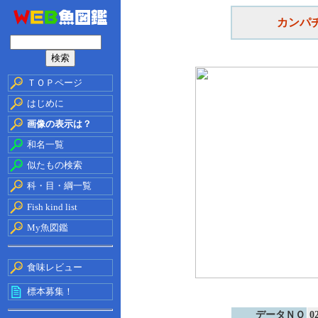
カンパ
ＴＯＰページ
はじめに
画像の表示は？
和名一覧
似たもの検索
科・目・綱一覧
Fish kind list
My魚図鑑
食味レビュー
標本募集！
データＮＯ
0