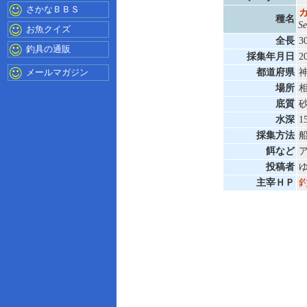
さかなＢＢＳ
種名
Se
お魚クイズ
全長
3
釣具の通販
採集年月日
2
メールマガジン
都道府県
場所
底質
水深
1
採集方法
餌など
投稿者
主宰ＨＰ