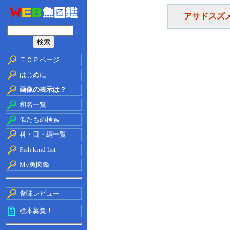
アサドスズ
ＴＯＰページ
はじめに
画像の表示は？
和名一覧
似たもの検索
科・目・綱一覧
Fish kind list
My魚図鑑
食味レビュー
標本募集！