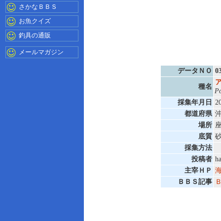
さかなＢＢＳ
お魚クイズ
釣具の通販
メールマガジン
データＮＯ
0
種名
Po
採集年月日
2
都道府県
場所
底質
採集方法
投稿者
h
主宰ＨＰ
海
ＢＢＳ記事