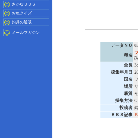
さかなＢＢＳ
お魚クイズ
釣具の通販
メールマガジン
データＮＯ
0
種名
Da
全長
3
採集年月日
2
国名
場所
底質
採集方法
G
投稿者
ＢＢＳ記事