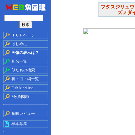
フタスジリュウ
ズメダ
ＴＯＰページ
はじめに
画像の表示は？
和名一覧
似たもの検索
科・目・綱一覧
Fish kind list
My魚図鑑
食味レビュー
標本募集！