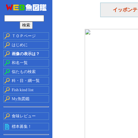
イッポンテ
ＴＯＰページ
はじめに
画像の表示は？
和名一覧
似たもの検索
科・目・綱一覧
Fish kind list
My魚図鑑
食味レビュー
標本募集！