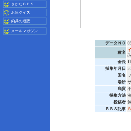
さかなＢＢＳ
お魚クイズ
釣具の通販
メールマガジン
データＮＯ
0
種名
Da
全長
1
採集年月日
2
国名
場所
底質
採集方法
投稿者
ＢＢＳ記事