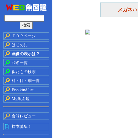
メガネハ
ＴＯＰページ
はじめに
画像の表示は？
和名一覧
似たもの検索
科・目・綱一覧
Fish kind list
My魚図鑑
食味レビュー
標本募集！