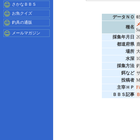
さかなＢＢＳ
お魚クイズ
データＮＯ
0
釣具の通販
種名
Su
メールマガジン
採集年月日
2
都道府県
場所
水深
1
採集方法
餌など
投稿者
M
主宰ＨＰ
Fi
ＢＢＳ記事