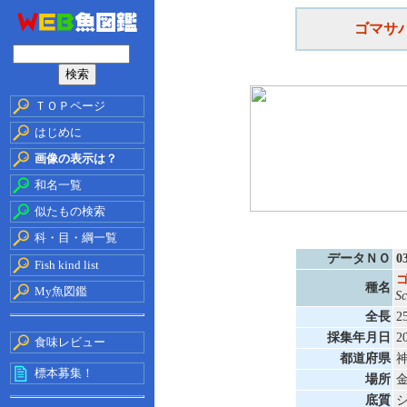
ゴマサ
ＴＯＰページ
はじめに
画像の表示は？
和名一覧
似たもの検索
科・目・綱一覧
データＮＯ
0
Fish kind list
種名
My魚図鑑
Sc
全長
2
採集年月日
2
食味レビュー
都道府県
標本募集！
場所
底質