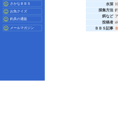
さかなＢＢＳ
水深
1
採集方法
お魚クイズ
餌など
釣具の通販
投稿者
sf
メールマガジン
ＢＢＳ記事