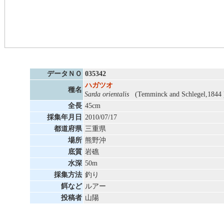
データＮＯ
035342
ハガツオ
種名
Sarda orientalis
(Temminck and Schlegel,1844 
全長
45cm
採集年月日
2010/07/17
都道府県
三重県
場所
熊野沖
底質
岩礁
水深
50m
採集方法
釣り
餌など
ルアー
投稿者
山陽