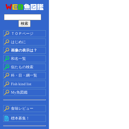
ＴＯＰページ
はじめに
画像の表示は？
和名一覧
似たもの検索
科・目・綱一覧
Fish kind list
My魚図鑑
食味レビュー
標本募集！