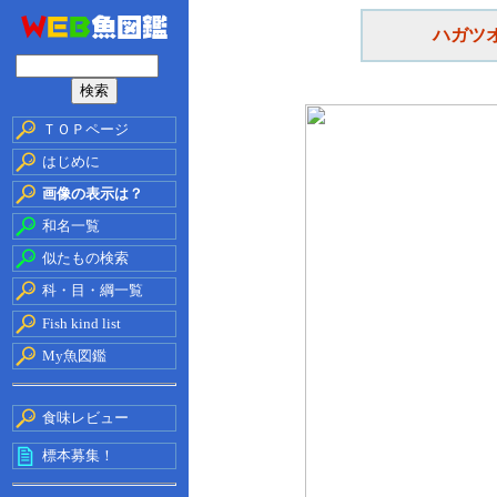
ハガツ
ＴＯＰページ
はじめに
画像の表示は？
和名一覧
似たもの検索
科・目・綱一覧
Fish kind list
My魚図鑑
食味レビュー
標本募集！