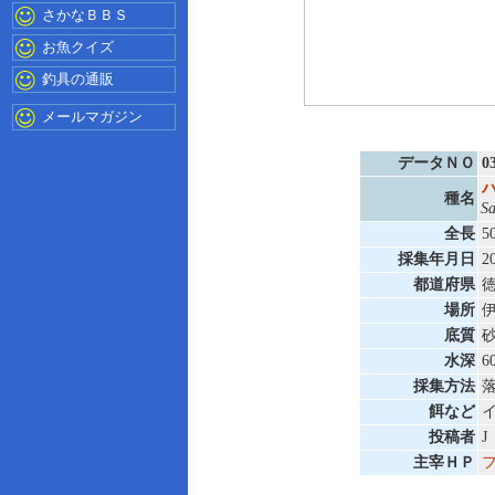
さかなＢＢＳ
お魚クイズ
釣具の通販
メールマガジン
データＮＯ
0
種名
Sa
全長
5
採集年月日
2
都道府県
場所
底質
水深
6
採集方法
餌など
投稿者
J
主宰ＨＰ