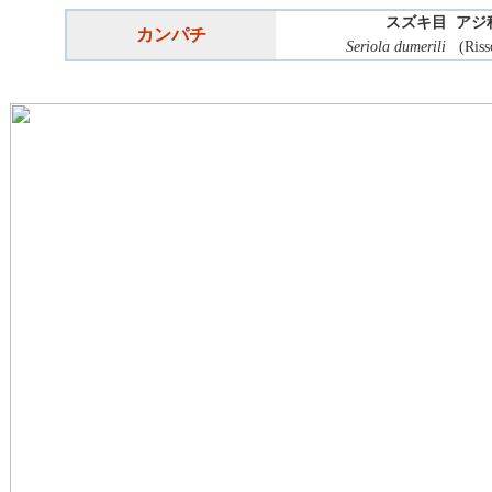
スズキ目 アジ
カンパチ
Seriola dumerili
(Riss