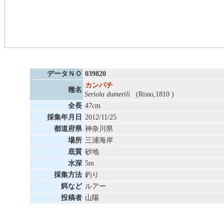
データＮＯ
039820
カンパチ
種名
Seriola dumerili
(Risso,1810 )
全長
47cm
採集年月日
2012/11/25
都道府県
神奈川県
場所
三浦海岸
底質
砂地
水深
5m
採集方法
釣り
餌など
ルアー
投稿者
山陽