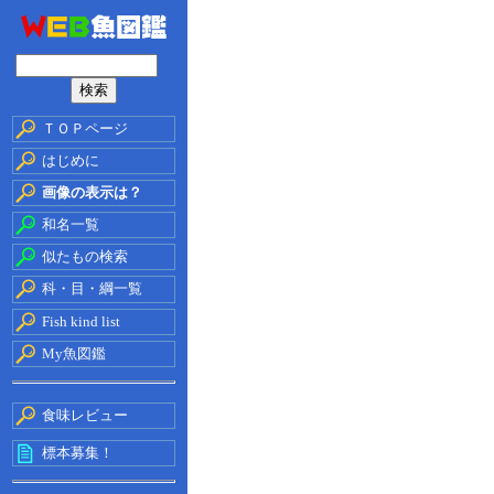
ＴＯＰページ
はじめに
画像の表示は？
和名一覧
似たもの検索
科・目・綱一覧
Fish kind list
My魚図鑑
食味レビュー
標本募集！