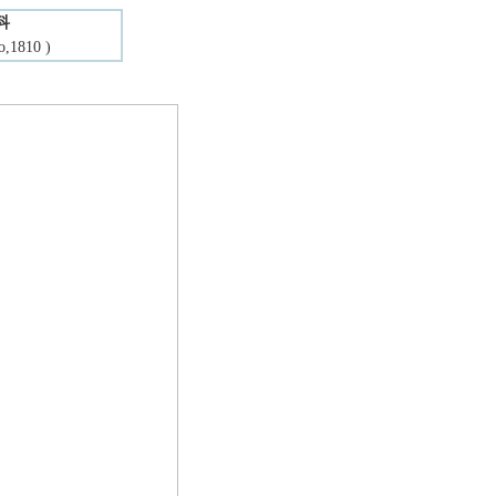
科
o,1810 )