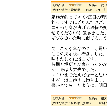
食味評価：
投稿者：釣
採れた場所：愛媛県 時期：5月上
家族が釣ってきて2度目の調
釣ってすぐに〆たんだけど
ニャっと身が逃げる独特の捌
せてください)に驚きました
ギゾを捌いた時に似てるよ
で、こんな魚なの？！と驚
ここの掲示板に着きました
味もたしかに淡白です。
時期と場所とが良かったの
が、身は大丈夫でした。
面白い歯ごたえだなーと思
すが、淡白ゆえに飽きます
書かれてらしたように、明
食味評価：
投稿者：磯
採れた場所：宮崎県（沖磯） 時期