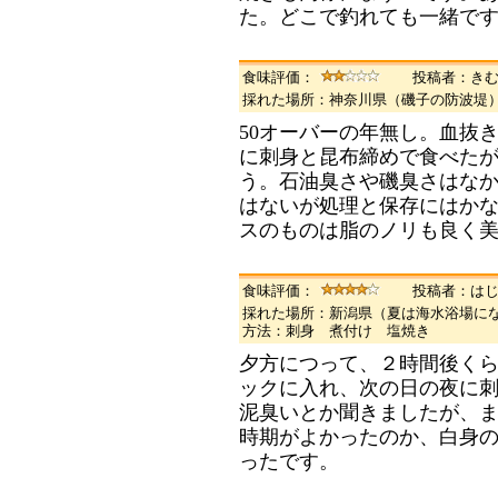
た。どこで釣れても一緒で
食味評価：
投稿者：き
採れた場所：神奈川県（磯子の防波堤
50オーバーの年無し。血抜
に刺身と昆布締めで食べた
う。石油臭さや磯臭さはな
はないが処理と保存にはかな
スのものは脂のノリも良く
食味評価：
投稿者：は
採れた場所：新潟県（夏は海水浴場に
方法：刺身 煮付け 塩焼き
夕方につって、２時間後く
ックに入れ、次の日の夜に
泥臭いとか聞きましたが、
時期がよかったのか、白身
ったです。