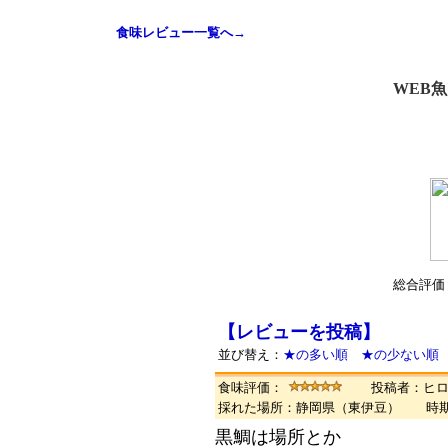
食味レビュー一覧へ→
WEB
総合評価
【レビューを投稿】
並び替え：
★の多い順
★の少ない順
食味評価：
投稿者：ヒ
採れた場所：静岡県（東伊豆） 時
黒鯛は場所とか