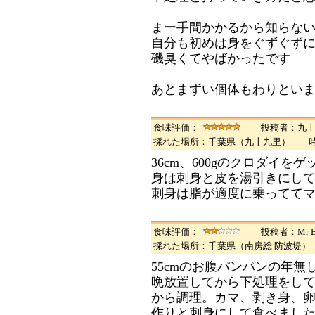
まー手間かかるから知らな
自分も初めは身をぐずぐず
磯臭くてやばかったです
あとまずい個体もわりとい
食味評価：
投稿者：九
採れた場所：千葉県（九十九里） 
36cm、600gのクロダイをゲ
身は刺身と皮を湯引きにし
刺身は脂が適度に乗ってて
食味評価：
投稿者：Mr B
採れた場所：千葉県（南房総 防波堤
55cmのお腹パンパンの年
晩放置してから下処理をして
から調理。カマ、剥き身、
作りと刺身にして食べまし