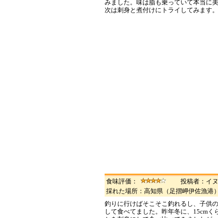
みました。味は脂も乗っていて本当に
次は刺身と煮付けにトライしてみます
食味評価：
投稿者：イ
採れた場所：高知県（足摺岬伊佐漁
釣りに行けばそこそこ釣れるし、子供
して食べてました。昨年冬に、15cmく