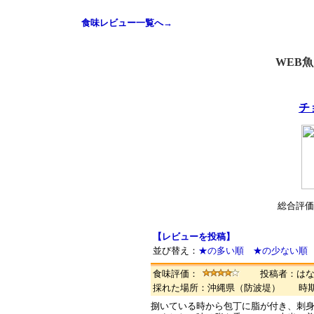
食味レビュー一覧へ→
WEB
チ
総合評価
【レビューを投稿】
並び替え：
★の多い順
★の少ない順
食味評価：
投稿者：は
採れた場所：沖縄県（防波堤） 時
捌いている時から包丁に脂が付き、刺