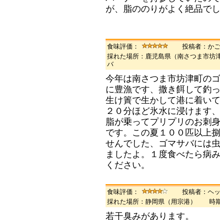
が、脂ののりがよく絶品で
食味評価：
投稿者：か
採れた場所：鹿児島県（南さつま市坊
バ
今年は南さつま市坊津町の
に豊漁です、撒き餌して釣
生け簀で生かして港に着い
２０分ほど氷水に浸けます
脂が乗ってプリプリのお刺
です。この夏１００匹以上
せんでした、ゴマサバには
ましたよ。１度食べたら病
ください。
食味評価：
投稿者：ヘ
採れた場所：静岡県（用宗港） 時
若干臭みがあります。