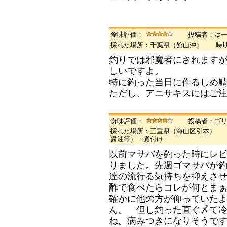
食味評価：
投稿者：ゆ
採れた場所：千葉県（館山沖） 時期
釣りでは邪魔者にされます
しいですよ。
特に釣った当日に作るしめ
ただし、アニサキスにはご
食味評価：
投稿者：ゴ
採れた場所：三重県（海山区引本） 
醤油等）・煮付け
以前マサバを釣った時にレ
りました。先週ゴマサバが
達の流行る気持ちを抑えさ
酢で食べたらコレが何とま
確かに他の方が仰っていた
ん。 但し釣った直ぐ〆て
ね。病みつきになりそうで