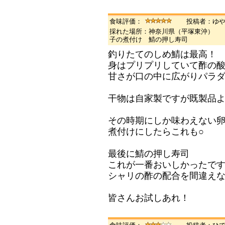
食味評価：
投稿者：ゆ
採れた場所：神奈川県（平塚東沖） 
子の煮付け 鯖の押し寿司
釣りたてのしめ鯖は最高！
身はプリプリしていて酢の
甘さが口の中に広がりパラ
干物は自家製ですが既製品よ
その時期にしか味わえない
煮付けにしたらこれも○
最後に鯖の押し寿司
これが一番おいしかったで
シャリの酢の配合を間違えなけ
皆さんお試しあれ！