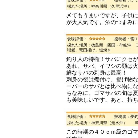
食味評価：
投稿者：ひ
採れた場所：神奈川県（久里浜沖） 
〆てもうまいですが、子供
が大人気です。酒のつまみ
食味評価：
投稿者：醤U
採れた場所：徳島県（四国・牟岐沖 
噌煮、竜田揚げ、塩焼き
釣り人の特権！サバにクセ
あれ。サバ、イワシの類は
鮮なサバの刺身は最高！
刺身の後は煮付け、揚げ物
ーパーのサバとは比べ物に
ちなみに、ゴマサバの旬は
も美味しいです。あと、持
食味評価：
投稿者：夢
採れた場所：神奈川県（走水沖） 
この時期の４０ｃｍ級のゴ