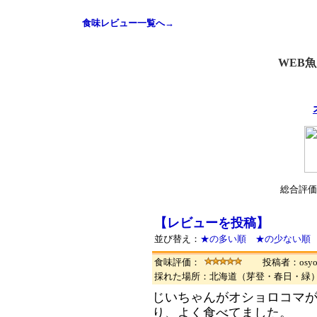
食味レビュー一覧へ→
WEB
総合評価
【レビューを投稿】
並び替え：
★の多い順
★の少ない順
食味評価：
投稿者：osyo
採れた場所：北海道（芽登・春日・緑
じいちゃんがオショロコマ
り、よく食べてました。