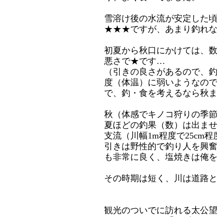
雪溶け後の水流が安定した
★★★ですが、あまり釣れ
初夏から秋口にかけては、
悪さで★です…
（引きの良さがあるので、
度（体温）に弱いようなの
で、釣・食を考えるなら秋
秋（体感でキノコ狩りの季
夏ほどの釣果（数）は出ませ
支流（川幅1m程度で25cm程
引きは野性的で釣り人を興
も非常に良く、塩焼きは俺
その時期は短く、川は道路
観光のついでに訪れる太公