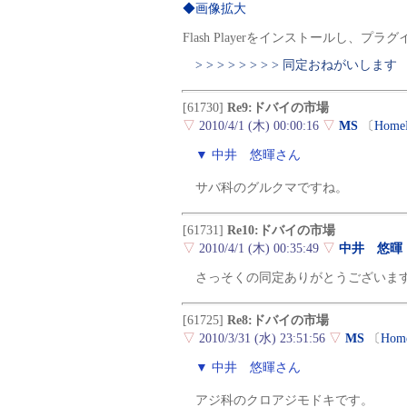
◆画像拡大
Flash Playerをインストールし、
> > > > > > > > 同定おねがいします
[61730]
Re9:ドバイの市場
▽
2010/4/1 (木) 00:00:16
▽
MS
〔
Home
▼ 中井 悠暉さん
サバ科のグルクマですね。
[61731]
Re10:ドバイの市場
▽
2010/4/1 (木) 00:35:49
▽
中井 悠暉
さっそくの同定ありがとうございま
[61725]
Re8:ドバイの市場
▽
2010/3/31 (水) 23:51:56
▽
MS
〔
Hom
▼ 中井 悠暉さん
アジ科のクロアジモドキです。