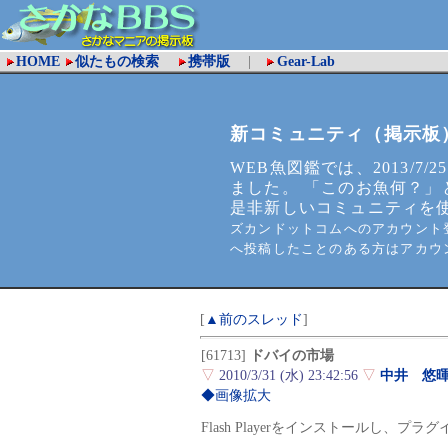
HOME
似たもの検索
携帯版
|
Gear-Lab
新コミュニティ（掲示板
WEB魚図鑑では、2013/7/2
ました。 「このお魚何？」
是非新しいコミュニティを
ズカンドットコムへのアカウント登
へ投稿したことのある方はアカウ
[
▲前のスレッド
]
[61713]
ドバイの市場
▽
2010/3/31 (水) 23:42:56
▽
中井 悠
◆画像拡大
Flash Playerをインストールし、