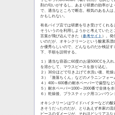
剤の匂いがするし、あまり研磨の効率がよ
で、適当なところで断念。根気のある人は
かもしれない。
有名パイプ店では研磨を引き受けてくれる
そういうのを利用しようかと考えていたと
言葉が飛び込んできた（
参考サイト
）。発
いのだが、オキシクリーンという酸素系漂
か優秀らしいので、どんなものだか検証す
下、手順を説明する。
１）適当な容器に60度のお湯500CCを入れ
を溶かして、マウスピースを放り込む。
２）30分ほどで引き上げて水洗い後、乾燥
３）「激落ちくん」などのメラニンフォー
４）400～600番の耐水ペーパーで歯型な
５）耐水ペーパー1000～2000番で全体を
６）乾燥後、プラスティック用コンパウン
オキシクリーンはワイドハイターなどの酸
きそうだったのだが、とりあえず本家の流
ピースのダメージが、それほどシリアスな