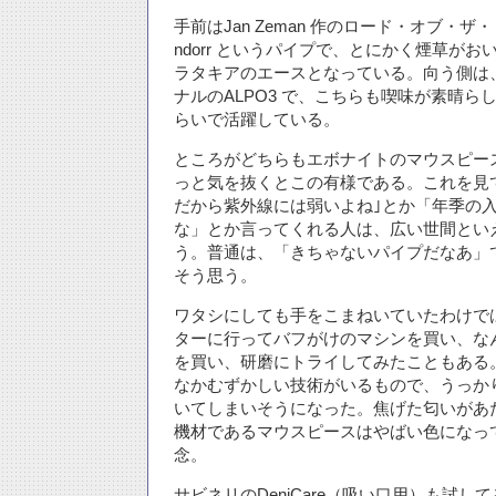
手前はJan Zeman 作のロード・オブ・ザ
ndorr というパイプで、とにかく煙草が
ラタキアのエースとなっている。向う側は
ナルのALPO3 で、こちらも喫味が素晴ら
らいで活躍している。
ところがどちらもエボナイトのマウスピー
っと気を抜くとこの有様である。これを見
だから紫外線には弱いよね｣とか「年季の
な」とか言ってくれる人は、広い世間とい
う。普通は、「きちゃないパイプだなあ」
そう思う。
ワタシにしても手をこまねいていたわけで
ターに行ってバフがけのマシンを買い、な
を買い、研磨にトライしてみたこともある
なかむずかしい技術がいるもので、うっか
いてしまいそうになった。焦げた匂いがあ
機材であるマウスピースはやばい色になっ
念。
サビネリのDeniCare（吸い口用）も試し