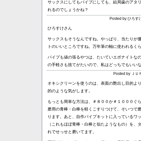
サックスにしてもパイプにしても、結局歯のアタ
れるのでしょうかね？
Posted by ひろすけ
ひろすけさん
サックスもそうなんですね。やっぱり、当たりが
トのいいところですね。万年筆の軸に使われるく
パイプも値の張るやつは、たいていエボナイトな
の手軽さも捨てがたいので、私はどっちでもいい
Posted by ＪＵ
オキシクリーンを使うのは、表面の艶出し目的よ
的のような気がします。
もっとも簡単な方法は、＃８００か＃１０００ぐ
磨用の青棒・白棒を軽くこすりつけて、そいつで
ります。あと、自作パイプキットに入っているワ
（これもほぼ青棒・白棒と似たようなもの）を、
れでせっせと磨いてます。