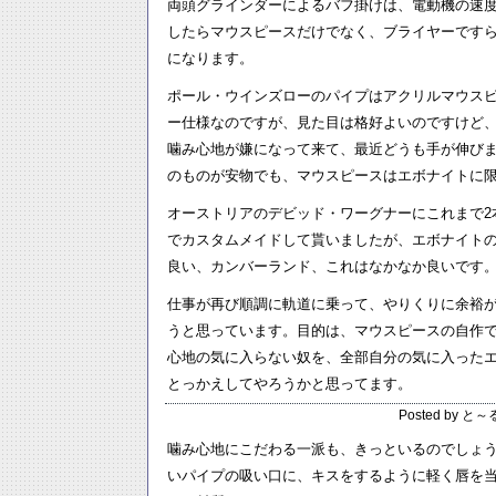
両頭グラインダーによるバフ掛けは、電動機の速
したらマウスピースだけでなく、ブライヤーです
になります。
ポール・ウインズローのパイプはアクリルマウスピ
ー仕様なのですが、見た目は格好よいのですけど
噛み心地が嫌になって来て、最近どうも手が伸び
のものが安物でも、マウスピースはエボナイトに
オーストリアのデビッド・ワーグナーにこれまで2
でカスタムメイドして貰いましたが、エボナイト
良い、カンバーランド、これはなかなか良いです
仕事が再び順調に軌道に乗って、やりくりに余裕
うと思っています。目的は、マウスピースの自作
心地の気に入らない奴を、全部自分の気に入った
とっかえしてやろうかと思ってます。
Posted by と～
噛み心地にこだわる一派も、きっといるのでしょ
いパイプの吸い口に、キスをするように軽く唇を