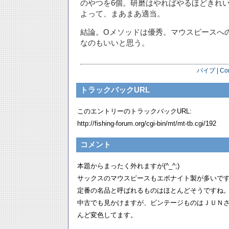
のやつを6個。研磨はやればやるほどきれ
よって、まあまあ適当。
結論。Oメソッドは優秀。マウスピースへ
なのもいいと思う。
パイプ
|
Co
トラックバックURL
このエントリーのトラックバックURL:
http://fishing-forum.org/cgi-bin/mt/mt-tb.cgi/192
コメント
本題からまったく外れますが(^_^;)
サックスのマウスピースもエボナイト製が多いで
定番の名品と呼ばれるものはほとんどそうですね
中古でも見かけますが、ビンテージものはＪＵＮ
んど変色してます。