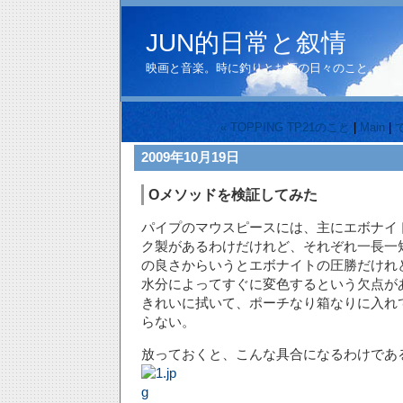
JUN的日常と叙情
映画と音楽。時に釣りとお酒の日々のこと。
« TOPPING TP21のこと
|
Main
|
2009年10月19日
Oメソッドを検証してみた
パイプのマウスピースには、主にエボナイ
ク製があるわけだけれど、それぞれ一長一
の良さからいうとエボナイトの圧勝だけれ
水分によってすぐに変色するという欠点が
きれいに拭いて、ポーチなり箱なりに入れ
らない。
放っておくと、こんな具合になるわけであ