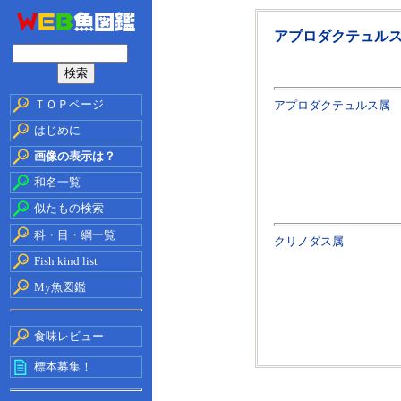
アプロダクテュル
ＴＯＰページ
アプロダクテュルス属
はじめに
画像の表示は？
和名一覧
似たもの検索
科・目・綱一覧
クリノダス属
Fish kind list
My魚図鑑
食味レビュー
標本募集！