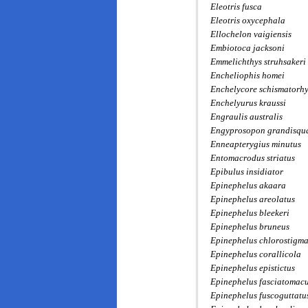
Eleotris fusca
Eleotris oxycephala
Ellochelon vaigiensis
Embiotoca jacksoni
Emmelichthys struhsakeri
Encheliophis homei
Enchelycore schismatorh
Enchelyurus kraussi
Engraulis australis
Engyprosopon grandisq
Enneapterygius minutus
Entomacrodus striatus
Epibulus insidiator
Epinephelus akaara
Epinephelus areolatus
Epinephelus bleekeri
Epinephelus bruneus
Epinephelus chlorostigm
Epinephelus corallicola
Epinephelus epistictus
Epinephelus fasciatomac
Epinephelus fuscoguttatu