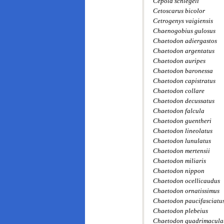
Cepola schlegeli
Cetoscarus bicolor
Cetrogenys vaigiensis
Chaenogobius gulosus
Chaetodon adiergastos
Chaetodon argentatus
Chaetodon auripes
Chaetodon baronessa
Chaetodon capistratus
Chaetodon collare
Chaetodon decussatus
Chaetodon falcula
Chaetodon guentheri
Chaetodon lineolatus
Chaetodon lunulatus
Chaetodon mertensii
Chaetodon miliaris
Chaetodon nippon
Chaetodon ocellicaudus
Chaetodon ornatissimus
Chaetodon paucifasciatu
Chaetodon plebeius
Chaetodon quadrimacula