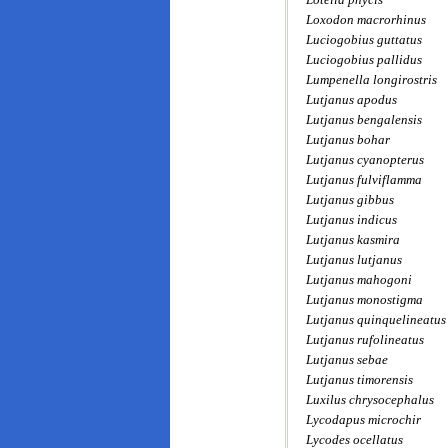
Loxodon macrorhinus
Luciogobius guttatus
Luciogobius pallidus
Lumpenella longirostris
Lutjanus apodus
Lutjanus bengalensis
Lutjanus bohar
Lutjanus cyanopterus
Lutjanus fulviflamma
Lutjanus gibbus
Lutjanus indicus
Lutjanus kasmira
Lutjanus lutjanus
Lutjanus mahogoni
Lutjanus monostigma
Lutjanus quinquelineatus
Lutjanus rufolineatus
Lutjanus sebae
Lutjanus timorensis
Luxilus chrysocephalus
Lycodapus microchir
Lycodes ocellatus