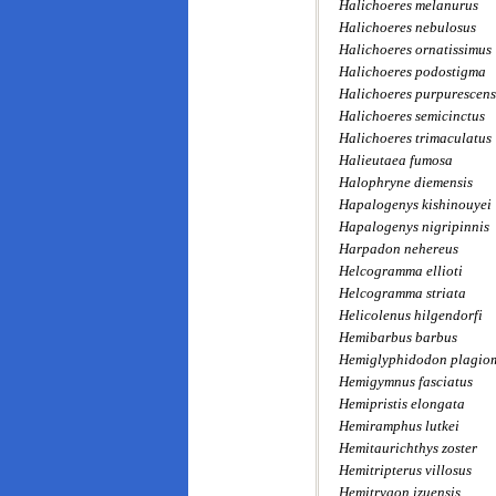
Halichoeres melanurus
Halichoeres nebulosus
Halichoeres ornatissimus
Halichoeres podostigma
Halichoeres purpurescens
Halichoeres semicinctus
Halichoeres trimaculatus
Halieutaea fumosa
Halophryne diemensis
Hapalogenys kishinouyei
Hapalogenys nigripinnis
Harpadon nehereus
Helcogramma ellioti
Helcogramma striata
Helicolenus hilgendorfi
Hemibarbus barbus
Hemiglyphidodon plagio
Hemigymnus fasciatus
Hemipristis elongata
Hemiramphus lutkei
Hemitaurichthys zoster
Hemitripterus villosus
Hemitrygon izuensis