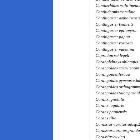
Cantherhines multilineat
Canthidermis maculata
Canthigaster amboinensi
Canthigaster bennetti
Canthigaster epilampra
Canthigaster papua
Canthigaster rostrata
Canthigaster valentini
Caprodon schlegelii
Carangichthys oblongus
Carangoides caeruleopin
Carangoides ferdau
Carangoides gymnostethu
Carangoides orthogramm
Carangoides talamparoid
Caranx ignobilis
Caranx lugubris
Caranx papuensis
Caranx tille
Carassius auratus
subsp.
Carassius auratus grando
Carassius cuvieri