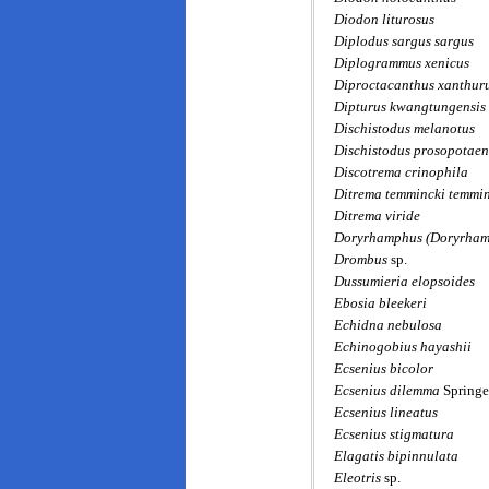
Diodon liturosus
Diplodus sargus sargus
Diplogrammus xenicus
Diproctacanthus xanthur
Dipturus kwangtungensis
Dischistodus melanotus
Dischistodus prosopotaen
Discotrema crinophila
Ditrema temmincki temmi
Ditrema viride
Doryrhamphus (Doryrham
Drombus
sp.
Dussumieria elopsoides
Ebosia bleekeri
Echidna nebulosa
Echinogobius hayashii
Ecsenius bicolor
Ecsenius dilemma
Springe
Ecsenius lineatus
Ecsenius stigmatura
Elagatis bipinnulata
Eleotris
sp.