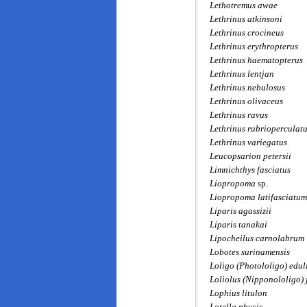
Lethotremus awae
Lethrinus atkinsoni
Lethrinus crocineus
Lethrinus erythropterus
Lethrinus haematopterus
Lethrinus lentjan
Lethrinus nebulosus
Lethrinus olivaceus
Lethrinus ravus
Lethrinus rubrioperculat
Lethrinus variegatus
Leucopsarion petersii
Limnichthys fasciatus
Liopropoma
sp.
Liopropoma latifasciatum
Liparis agassizii
Liparis tanakai
Lipocheilus carnolabrum
Lobotes surinamensis
Loligo (Photololigo) edul
Loliolus (Nipponololigo)
Lophius litulon
Lotella phycis