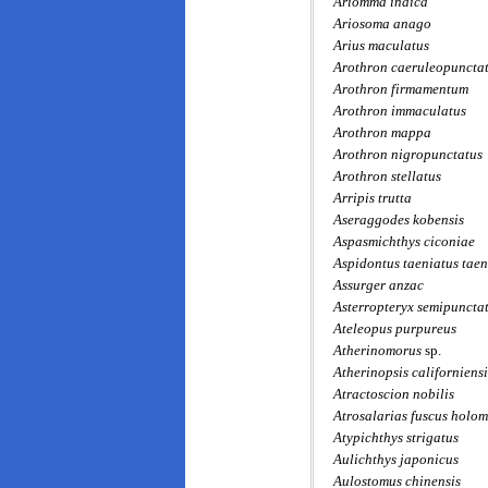
Ariomma indica
Ariosoma anago
Arius maculatus
Arothron caeruleopuncta
Arothron firmamentum
Arothron immaculatus
Arothron mappa
Arothron nigropunctatus
Arothron stellatus
Arripis trutta
Aseraggodes kobensis
Aspasmichthys ciconiae
Aspidontus taeniatus taen
Assurger anzac
Asterropteryx semipuncta
Ateleopus purpureus
Atherinomorus
sp.
Atherinopsis californiensi
Atractoscion nobilis
Atrosalarias fuscus holom
Atypichthys strigatus
Aulichthys japonicus
Aulostomus chinensis