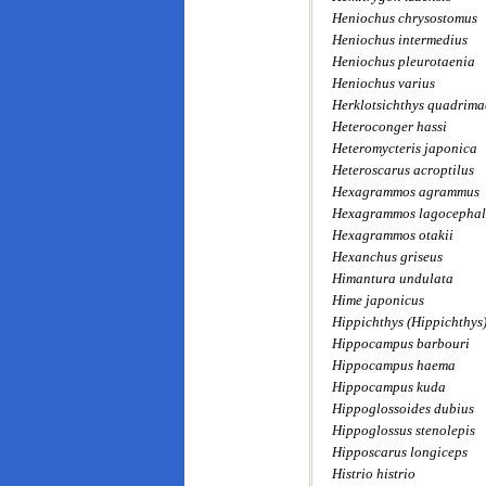
Heniochus chrysostomus
Heniochus intermedius
Heniochus pleurotaenia
Heniochus varius
Herklotsichthys quadrima
Heteroconger hassi
Heteromycteris japonica
Heteroscarus acroptilus
Hexagrammos agrammus
Hexagrammos lagocephal
Hexagrammos otakii
Hexanchus griseus
Himantura undulata
Hime japonicus
Hippichthys (Hippichthys)
Hippocampus barbouri
Hippocampus haema
Hippocampus kuda
Hippoglossoides dubius
Hippoglossus stenolepis
Hipposcarus longiceps
Histrio histrio