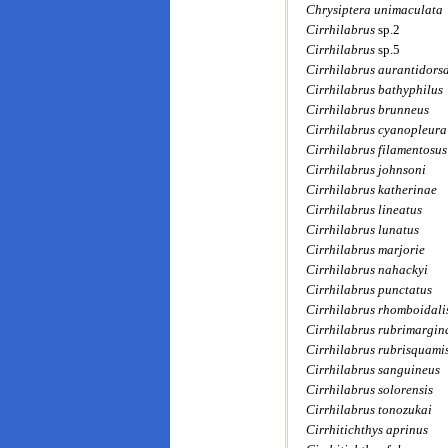
Chrysiptera unimaculata
Cirrhilabrus
sp.2
Cirrhilabrus
sp.5
Cirrhilabrus aurantidorsd
Cirrhilabrus bathyphilus
Cirrhilabrus brunneus
Cirrhilabrus cyanopleura
Cirrhilabrus filamentosus
Cirrhilabrus johnsoni
Cirrhilabrus katherinae
Cirrhilabrus lineatus
Cirrhilabrus lunatus
Cirrhilabrus marjorie
Cirrhilabrus nahackyi
Cirrhilabrus punctatus
Cirrhilabrus rhomboidali
Cirrhilabrus rubrimargin
Cirrhilabrus rubrisquami
Cirrhilabrus sanguineus
Cirrhilabrus solorensis
Cirrhilabrus tonozukai
Cirrhitichthys aprinus