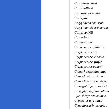
Coris auricularis
Coris ballieui
Coris dorsomacula
Coris julis
Coryphaena equiselis
Coryphaenoides cinereus
Cottus
sp. ME
Cottus kazika
Cottus pollux
Crenimugil crenilabis
Cryptocentrus
sp.
Cryptocentrus cinctus
Cryptocentrus filifer
Cryptopsaras couesii
Ctenochaetus binotatus
Ctenochaetus striatus
Ctenochaetus tominiensis
Ctenogobiops pomastictu
Ctenopharyngodon idellu
Cyclichthys orbicularis
Cymolutes torquatus
Cynoglossus interruptus