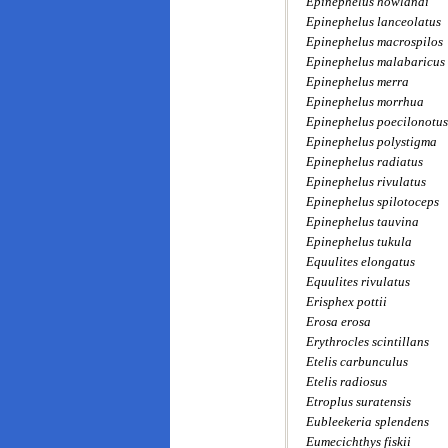
Epinephelus howlandi
Epinephelus lanceolatus
Epinephelus macrospilos
Epinephelus malabaricus
Epinephelus merra
Epinephelus morrhua
Epinephelus poecilonotus
Epinephelus polystigma
Epinephelus radiatus
Epinephelus rivulatus
Epinephelus spilotoceps
Epinephelus tauvina
Epinephelus tukula
Equulites elongatus
Equulites rivulatus
Erisphex pottii
Erosa erosa
Erythrocles scintillans
Etelis carbunculus
Etelis radiosus
Etroplus suratensis
Eubleekeria splendens
Eumecichthys fiskii