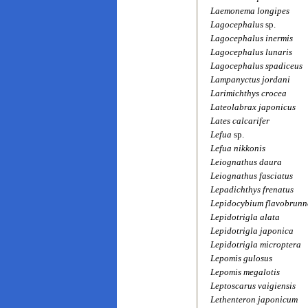
Laemonema longipes
Lagocephalus
sp.
Lagocephalus inermis
Lagocephalus lunaris
Lagocephalus spadiceus
Lampanyctus jordani
Larimichthys crocea
Lateolabrax japonicus
Lates calcarifer
Lefua
sp.
Lefua nikkonis
Leiognathus daura
Leiognathus fasciatus
Lepadichthys frenatus
Lepidocybium flavobrun
Lepidotrigla alata
Lepidotrigla japonica
Lepidotrigla microptera
Lepomis gulosus
Lepomis megalotis
Leptoscarus vaigiensis
Lethenteron japonicum