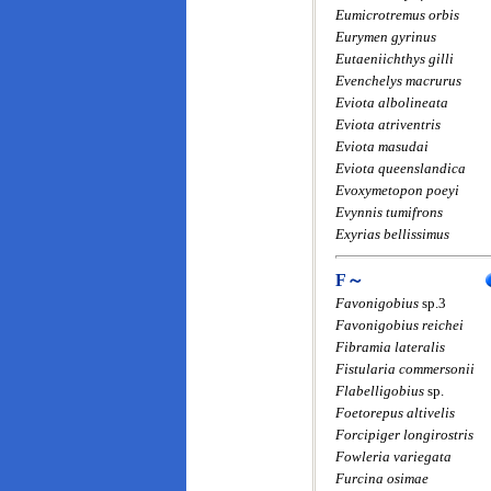
Eumicrotremus orbis
Eurymen gyrinus
Eutaeniichthys gilli
Evenchelys macrurus
Eviota albolineata
Eviota atriventris
Eviota masudai
Eviota queenslandica
Evoxymetopon poeyi
Evynnis tumifrons
Exyrias bellissimus
F～
Favonigobius
sp.3
Favonigobius reichei
Fibramia lateralis
Fistularia commersonii
Flabelligobius
sp.
Foetorepus altivelis
Forcipiger longirostris
Fowleria variegata
Furcina osimae