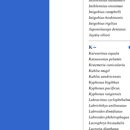
Istiblennius dussumieri
Istiblennius enosimae
Istigobius campbelli
Istigobius hoshinonis
Istigobius rigilius
Japonolaeops dentatus
Jaydia ellioti
K～
Kaiwarinus equula
Katsuwonus pelamis
Kraemeria cunicularia
Kuhlia mugil
Kuhlia sandvicensis
Kyphosus bigibbus
Kyphosus pacificus
Kyphosus vaigiensis
Labracinus cyclophthalm
Labrichthys unilineatus
Labroides dimidiatus
Labroides phthirophagus
Lactophrys bicaudalis
Lactoria diaphana