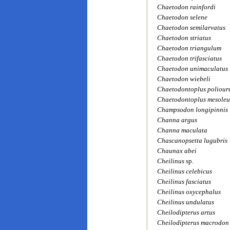
Chaetodon rainfordi
Chaetodon selene
Chaetodon semilarvatus
Chaetodon striatus
Chaetodon triangulum
Chaetodon trifasciatus
Chaetodon unimaculatus
Chaetodon wiebeli
Chaetodontoplus poliour
Chaetodontoplus mesoleu
Champsodon longipinnis
Channa argus
Channa maculata
Chascanopsetta lugubris
Chaunax abei
Cheilinus
sp.
Cheilinus celebicus
Cheilinus fasciatus
Cheilinus oxycephalus
Cheilinus undulatus
Cheilodipterus artus
Cheilodipterus macrodon