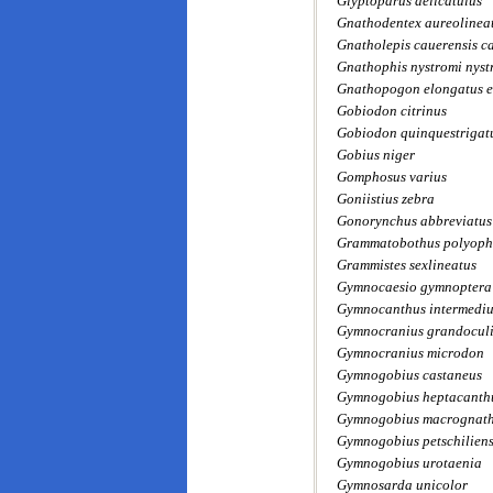
Glyptoparus delicatulus
Gnathodentex aureolinea
Gnatholepis cauerensis c
Gnathophis nystromi nyst
Gnathopogon elongatus e
Gobiodon citrinus
Gobiodon quinquestrigat
Gobius niger
Gomphosus varius
Goniistius zebra
Gonorynchus abbreviatus
Grammatobothus polyoph
Grammistes sexlineatus
Gymnocaesio gymnoptera
Gymnocanthus intermediu
Gymnocranius grandoculi
Gymnocranius microdon
Gymnogobius castaneus
Gymnogobius heptacanth
Gymnogobius macrognat
Gymnogobius petschiliens
Gymnogobius urotaenia
Gymnosarda unicolor