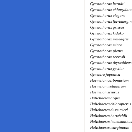
Gymnothorax berndti
Gymnothorax chlamydatu
Gymnothorax elegans
Gymnothorax flavimargin
Gymnothorax griseus
Gymnothorax kidako
Gymnothorax meleagris
Gymnothorax minor
Gymnothorax pictus
Gymnothorax reevesii
Gymnothorax thyrsoideus
Gymnothorax ypsilon
Gymnura japonica
Haemulon carbonarium
Haemulon melanurum
Haemulon sciurus
Halichoeres argus
Halichoeres chloropterus
Halichoeres dussumieri
Halichoeres hartzfeldii
Halichoeres leucoxanthus
Halichoeres marginatus