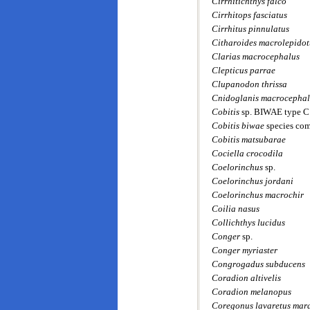
Cirrhitichthys falco
Cirrhitops fasciatus
Cirrhitus pinnulatus
Citharoides macrolepidot
Clarias macrocephalus
Clepticus parrae
Clupanodon thrissa
Cnidoglanis macrocephal
Cobitis
sp. BIWAE type C
Cobitis biwae
species co
Cobitis matsubarae
Cociella crocodila
Coelorinchus
sp.
Coelorinchus jordani
Coelorinchus macrochir
Coilia nasus
Collichthys lucidus
Conger
sp.
Conger myriaster
Congrogadus subducens
Coradion altivelis
Coradion melanopus
Coregonus lavaretus mar