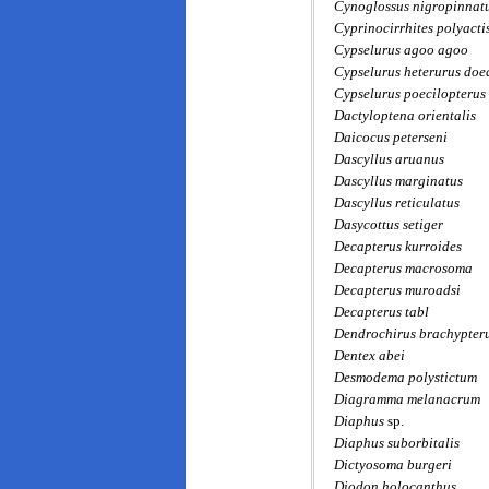
Cynoglossus nigropinnat
Cyprinocirrhites polyacti
Cypselurus agoo agoo
Cypselurus heterurus doe
Cypselurus poecilopterus
Dactyloptena orientalis
Daicocus peterseni
Dascyllus aruanus
Dascyllus marginatus
Dascyllus reticulatus
Dasycottus setiger
Decapterus kurroides
Decapterus macrosoma
Decapterus muroadsi
Decapterus tabl
Dendrochirus brachypter
Dentex abei
Desmodema polystictum
Diagramma melanacrum
Diaphus
sp.
Diaphus suborbitalis
Dictyosoma burgeri
Diodon holocanthus