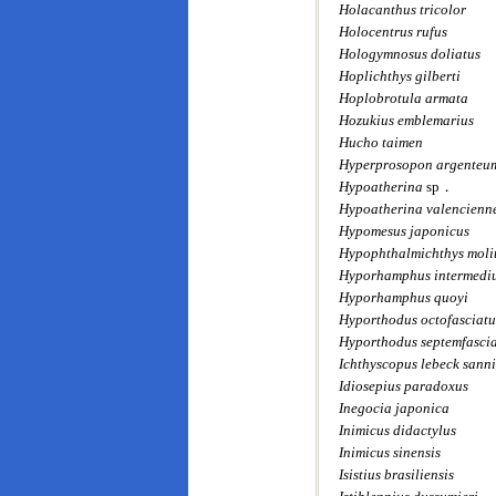
Holacanthus tricolor
Holocentrus rufus
Hologymnosus doliatus
Hoplichthys gilberti
Hoplobrotula armata
Hozukius emblemarius
Hucho taimen
Hyperprosopon argenteu
Hypoatherina
sp．
Hypoatherina valencienn
Hypomesus japonicus
Hypophthalmichthys molit
Hyporhamphus intermedi
Hyporhamphus quoyi
Hyporthodus octofasciatu
Hyporthodus septemfasci
Ichthyscopus lebeck sann
Idiosepius paradoxus
Inegocia japonica
Inimicus didactylus
Inimicus sinensis
Isistius brasiliensis