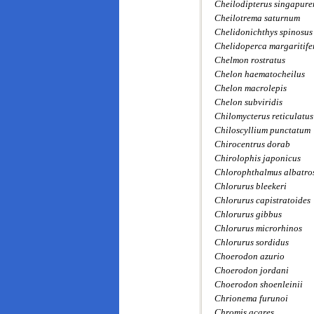
Cheilodipterus singapure
Cheilotrema saturnum
Chelidonichthys spinosus
Chelidoperca margaritife
Chelmon rostratus
Chelon haematocheilus
Chelon macrolepis
Chelon subviridis
Chilomycterus reticulatus
Chiloscyllium punctatum
Chirocentrus dorab
Chirolophis japonicus
Chlorophthalmus albatros
Chlorurus bleekeri
Chlorurus capistratoides
Chlorurus gibbus
Chlorurus microrhinos
Chlorurus sordidus
Choerodon azurio
Choerodon jordani
Choerodon shoenleinii
Chrionema furunoi
Chromis acares