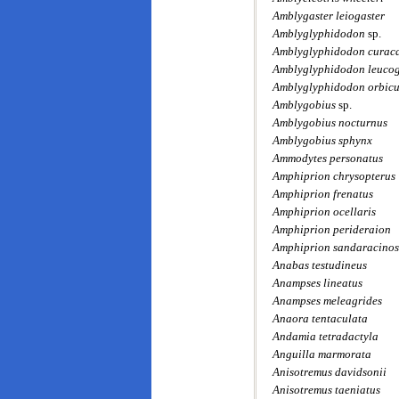
Amblygaster leiogaster
Amblyglyphidodon
sp.
Amblyglyphidodon curac
Amblyglyphidodon leucog
Amblyglyphidodon orbicu
Amblygobius
sp.
Amblygobius nocturnus
Amblygobius sphynx
Ammodytes personatus
Amphiprion chrysopterus
Amphiprion frenatus
Amphiprion ocellaris
Amphiprion perideraion
Amphiprion sandaracinos
Anabas testudineus
Anampses lineatus
Anampses meleagrides
Anaora tentaculata
Andamia tetradactyla
Anguilla marmorata
Anisotremus davidsonii
Anisotremus taeniatus