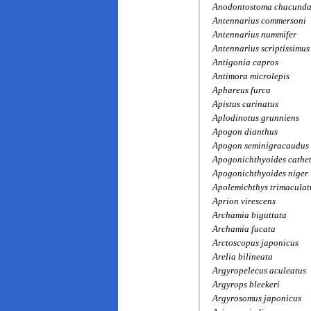
Anodontostoma chacund
Antennarius commersoni
Antennarius nummifer
Antennarius scriptissimus
Antigonia capros
Antimora microlepis
Aphareus furca
Apistus carinatus
Aplodinotus grunniens
Apogon dianthus
Apogon seminigracaudus
Apogonichthyoides cath
Apogonichthyoides niger
Apolemichthys trimaculat
Aprion virescens
Archamia biguttata
Archamia fucata
Arctoscopus japonicus
Arelia bilineata
Argyropelecus aculeatus
Argyrops bleekeri
Argyrosomus japonicus