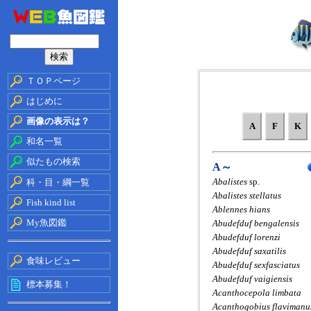
ＴＯＰページ
はじめに
画像の表示は？
A
F
K
和名一覧
似たもの検索
A～
Abalistes
sp.
科・目・綱一覧
Abalistes stellatus
Fish kind list
Ablennes hians
My魚図鑑
Abudefduf bengalensis
Abudefduf lorenzi
Abudefduf saxatilis
食味レビュー
Abudefduf sexfasciatus
Abudefduf vaigiensis
標本募集！
Acanthocepola limbata
Acanthogobius flavimanu