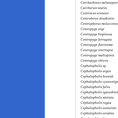
Carcharhinus melanopter
Carcharias taurus
Centriscus scutatus
Centroberyx druzhinini
Centrophorus moluccensi
Centropyge argi
Centropyge bispinosa
Centropyge ferrugata
Centropyge flavissima
Centropyge interrupta
Centropyge multispinis
Centropyge tibicen
Cephalopholis
sp.
Cephalopholis argus
Cephalopholis boenak
Cephalopholis cyanostig
Cephalopholis fulva
Cephalopholis igarashien
Cephalopholis miniata
Cephalopholis rogaa
Cephalopholis sonnerati
Cephalopholis urodeta