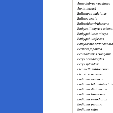
Austrolabrus maculatus
Auxis thazard
Balistapus undulatus
Balistes vetula
Balistoides viridescens
Bathycallionymus sokonu
Bathygobius cotticeps
Bathygobius fuscus
Bathytoshia brevicaudata
Bembras japonica
Benthodesmus elongatus
Beryx decadactylus
Beryx splendens
Blenniella bilitonensis
Blepsias cirrhosus
Bodianus axillaris
Bodianus bilunulatus bil
Bodianus diplotaenia
Bodianus loxozonus
Bodianus mesothorax
Bodianus perditio
Bodianus rufus