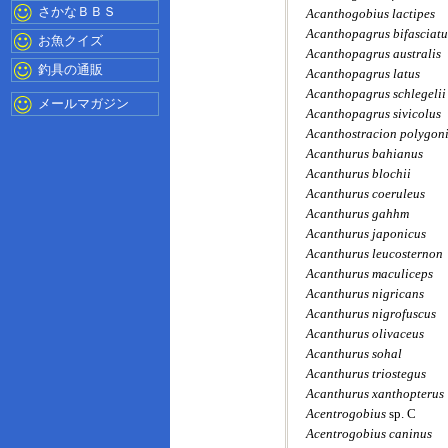
さかなＢＢＳ
Acanthogobius lactipes
Acanthopagrus bifasciatu
お魚クイズ
Acanthopagrus australis
釣具の通販
Acanthopagrus latus
Acanthopagrus schlegelii
メールマガジン
Acanthopagrus sivicolus
Acanthostracion polygon
Acanthurus bahianus
Acanthurus blochii
Acanthurus coeruleus
Acanthurus gahhm
Acanthurus japonicus
Acanthurus leucosternon
Acanthurus maculiceps
Acanthurus nigricans
Acanthurus nigrofuscus
Acanthurus olivaceus
Acanthurus sohal
Acanthurus triostegus
Acanthurus xanthopterus
Acentrogobius
sp. C
Acentrogobius caninus