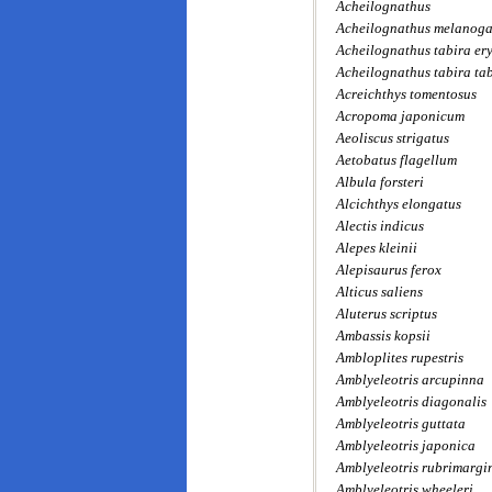
Acheilognathus
Acheilognathus melanoga
Acheilognathus tabira er
Acheilognathus tabira ta
Acreichthys tomentosus
Acropoma japonicum
Aeoliscus strigatus
Aetobatus flagellum
Albula forsteri
Alcichthys elongatus
Alectis indicus
Alepes kleinii
Alepisaurus ferox
Alticus saliens
Aluterus scriptus
Ambassis kopsii
Ambloplites rupestris
Amblyeleotris arcupinna
Amblyeleotris diagonalis
Amblyeleotris guttata
Amblyeleotris japonica
Amblyeleotris rubrimargi
Amblyeleotris wheeleri