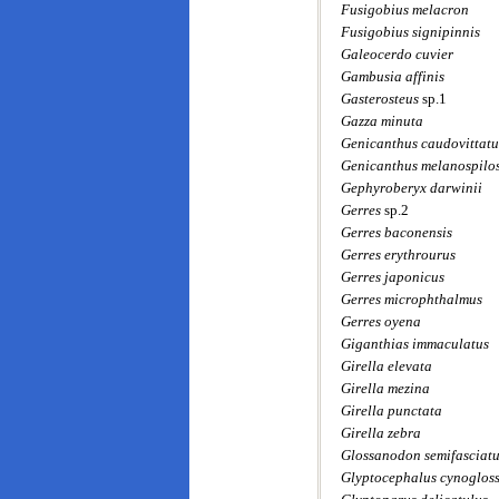
Fusigobius melacron
Fusigobius signipinnis
Galeocerdo cuvier
Gambusia affinis
Gasterosteus
sp.1
Gazza minuta
Genicanthus caudovittatu
Genicanthus melanospilo
Gephyroberyx darwinii
Gerres
sp.2
Gerres baconensis
Gerres erythrourus
Gerres japonicus
Gerres microphthalmus
Gerres oyena
Giganthias immaculatus
Girella elevata
Girella mezina
Girella punctata
Girella zebra
Glossanodon semifasciat
Glyptocephalus cynoglos