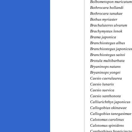
Bolbometopon muricatum
Bothrocara hollandi
Bothrocara tanakae
Bothus myriaster
Brachaluteres ulvarum
Brachymystax lenok
Brama japonica
Branchiostegus albus
Branchiostegus japonicus
Branchiostegus saitoi
Brotula multibarbata
Bryaninops natans
Bryaninops yongei
Caesio caerulaurea
Caesio lunaris
Caesio suevica
Caesio xanthonota
Calliurichthys japonicus
Callogobius okinawae
Callogobius tanegasimae
Calotomus carolinus
Calotomus spinidens
Cantherhines fronticinctu