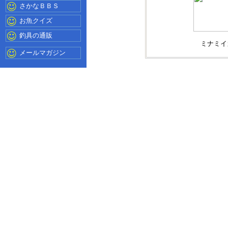
さかなＢＢＳ
お魚クイズ
釣具の通販
ミナミイ
メールマガジン