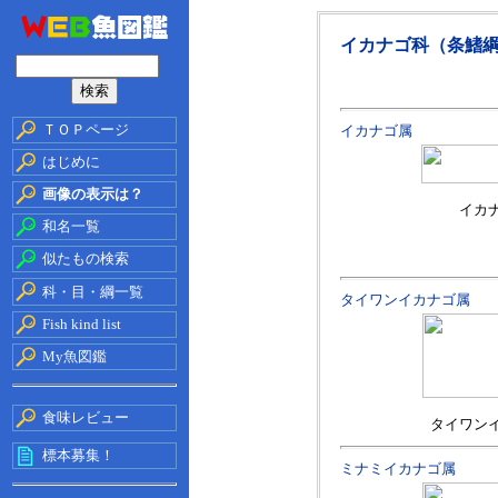
イカナゴ科（条鰭
ＴＯＰページ
イカナゴ属
はじめに
画像の表示は？
イカ
和名一覧
似たもの検索
科・目・綱一覧
タイワンイカナゴ属
Fish kind list
My魚図鑑
食味レビュー
タイワン
標本募集！
ミナミイカナゴ属