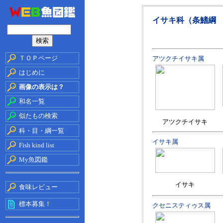
イサキ科（条鰭綱
ＴＯＰページ
アツクチイサキ属
はじめに
画像の表示は？
和名一覧
似たもの検索
アツクチイサキ
科・目・綱一覧
イサキ属
Fish kind list
My魚図鑑
イサキ
食味レビュー
標本募集！
クセニスティゥス属