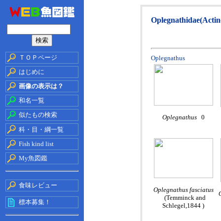
Oplegnathidae(Actino
ＴＯＰページ
Oplegnathus
はじめに
画像の表示は？
和名一覧
似たもの検索
Oplegnathus
0
科・目・綱一覧
Fish kind list
My魚図鑑
食味レビュー
Oplegnathus fasciatus
(Temminck and
標本募集！
Schlegel,1844 )