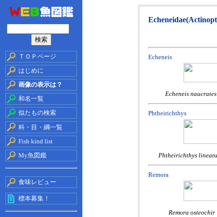
Echeneidae(Actinopte
ＴＯＰページ
Echeneis
はじめに
画像の表示は？
Echeneis naucrate
和名一覧
似たもの検索
Phtheirichthys
科・目・綱一覧
Fish kind list
My魚図鑑
Phtheirichthys lineat
Remora
食味レビュー
標本募集！
Remora osteochir