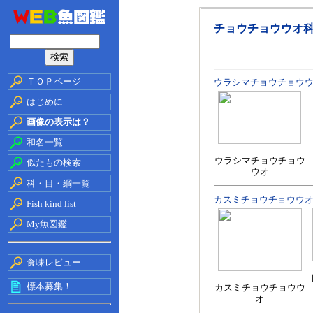
チョウチョウウオ
ＴＯＰページ
ウラシマチョウチョウ
はじめに
画像の表示は？
和名一覧
ウラシマチョウチョウ
似たもの検索
ウオ
科・目・綱一覧
カスミチョウチョウウ
Fish kind list
My魚図鑑
食味レビュー
標本募集！
カスミチョウチョウウ
オ