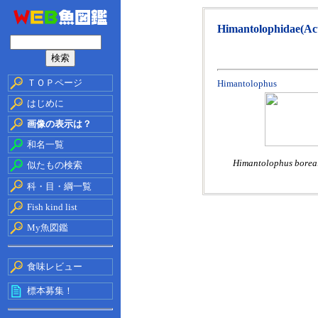
Himantolophidae(Act
ＴＯＰページ
Himantolophus
はじめに
画像の表示は？
和名一覧
Himantolophus borea
似たもの検索
科・目・綱一覧
Fish kind list
My魚図鑑
食味レビュー
標本募集！