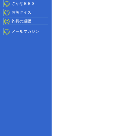
さかなＢＢＳ
お魚クイズ
釣具の通販
メールマガジン