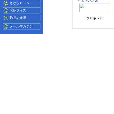
ヘビギンポ属
さかなＢＢＳ
お魚クイズ
釣具の通販
クサギンポ
メールマガジン