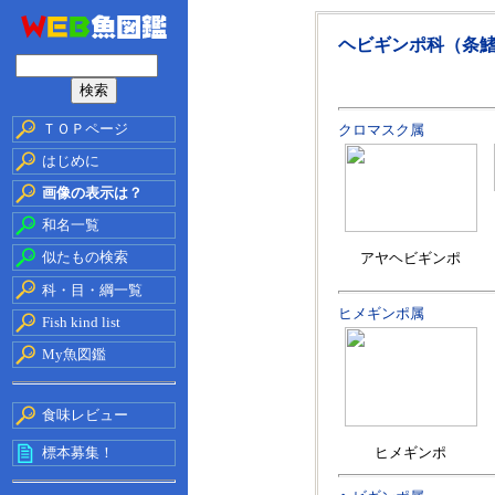
ヘビギンポ科（条
ＴＯＰページ
クロマスク属
はじめに
画像の表示は？
和名一覧
似たもの検索
アヤヘビギンポ
科・目・綱一覧
ヒメギンポ属
Fish kind list
My魚図鑑
食味レビュー
標本募集！
ヒメギンポ