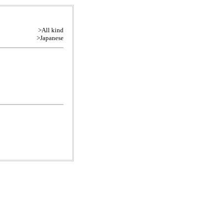
>All kind
>Japanese