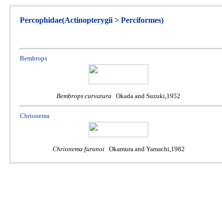
Percophidae(Actinopterygii > Perciformes)
Bembrops
Bembrops curvatura
Okada and Suzuki,1952
Chrionema
Chrionema furunoi
Okamura and Yamachi,1982