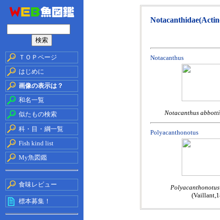
Notacanthidae(Actin
ＴＯＰページ
Notacanthus
はじめに
画像の表示は？
和名一覧
Notacanthus abbott
似たもの検索
科・目・綱一覧
Polyacanthonotus
Fish kind list
My魚図鑑
食味レビュー
Polyacanthonotus 
(Vaillant,1
標本募集！