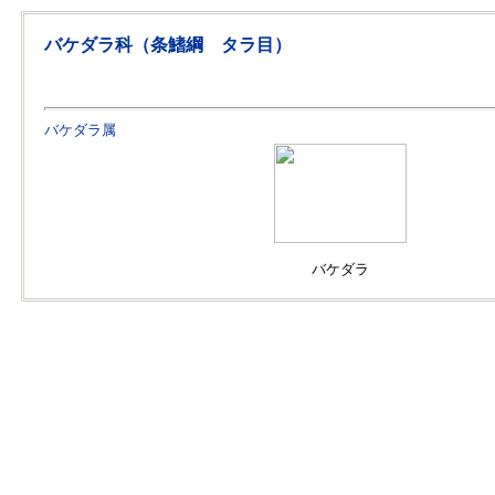
バケダラ科（条鰭綱 タラ目）
バケダラ属
バケダラ