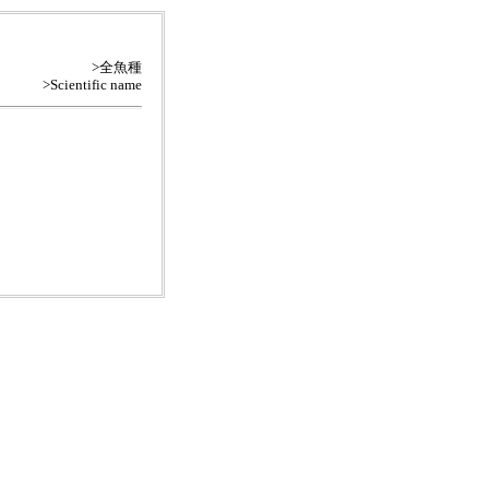
>全魚種
>Scientific name