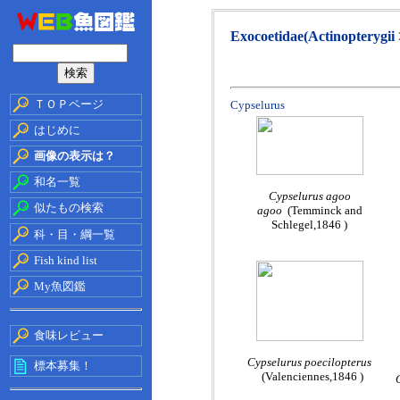
Exocoetidae(Actinopterygii 
ＴＯＰページ
Cypselurus
はじめに
画像の表示は？
和名一覧
Cypselurus agoo
似たもの検索
agoo
(Temminck and
Schlegel,1846 )
科・目・綱一覧
Fish kind list
My魚図鑑
食味レビュー
Cypselurus poecilopterus
標本募集！
(Valenciennes,1846 )