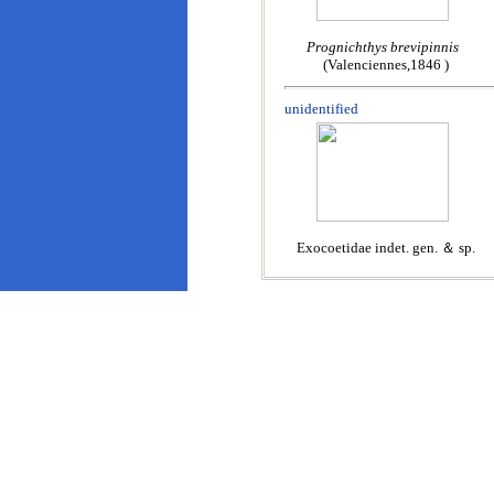
Prognichthys brevipinnis
(Valenciennes,1846 )
unidentified
Exocoetidae indet. gen. ＆ sp.