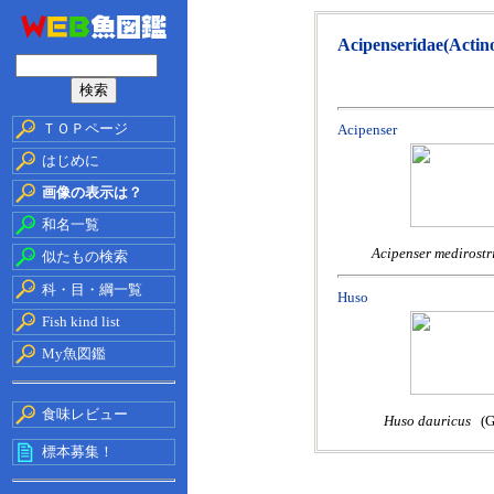
Acipenseridae(Actino
ＴＯＰページ
Acipenser
はじめに
画像の表示は？
和名一覧
Acipenser medirostr
似たもの検索
科・目・綱一覧
Huso
Fish kind list
My魚図鑑
食味レビュー
Huso dauricus
(Ge
標本募集！