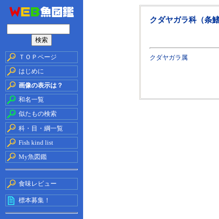
クダヤガラ科（条
ＴＯＰページ
クダヤガラ属
はじめに
画像の表示は？
和名一覧
似たもの検索
科・目・綱一覧
Fish kind list
My魚図鑑
食味レビュー
標本募集！