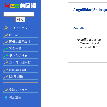
Anguillidae(Actinopt
ＴＯＰページ
Anguilla
はじめに
Anguilla japonica
画像の表示は？
Temminck and
Schlegel,1847
和名一覧
似たもの検索
科・目・綱一覧
Fish kind list
My魚図鑑
食味レビュー
標本募集！