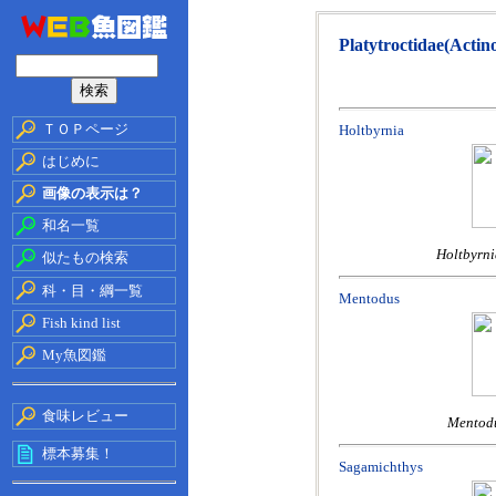
Platytroctidae(Actin
ＴＯＰページ
Holtbyrnia
はじめに
画像の表示は？
和名一覧
Holtbyrni
似たもの検索
科・目・綱一覧
Mentodus
Fish kind list
My魚図鑑
食味レビュー
Mentodu
標本募集！
Sagamichthys