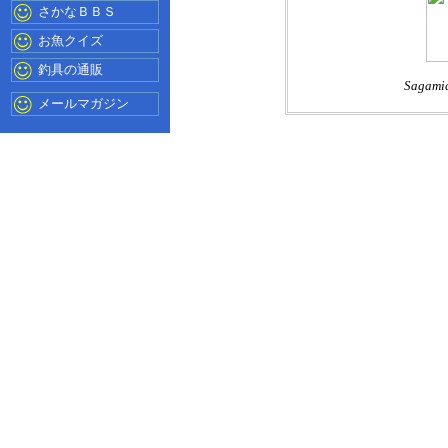
さかなＢＢＳ
お魚クイズ
釣具の通販
Sagamic
メールマガジン