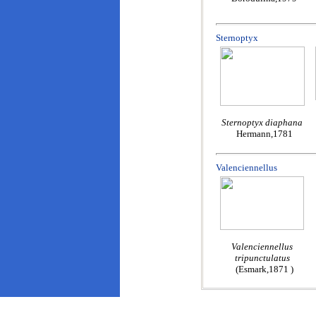
Sternoptyx
Sternoptyx diaphana
Hermann,1781
Valenciennellus
Valenciennellus
tripunctulatus
(Esmark,1871 )