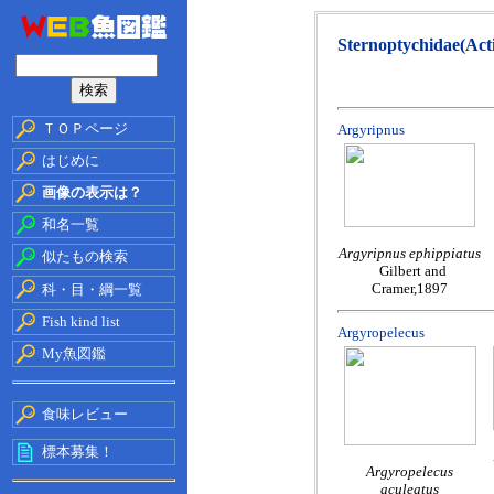
Sternoptychidae(Acti
ＴＯＰページ
Argyripnus
はじめに
画像の表示は？
和名一覧
Argyripnus ephippiatus
似たもの検索
Gilbert and
Cramer,1897
科・目・綱一覧
Fish kind list
Argyropelecus
My魚図鑑
食味レビュー
標本募集！
Argyropelecus
aculeatus