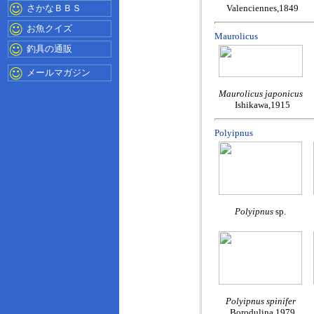
さかなＢＢＳ
Valenciennes,1849
お魚クイズ
Maurolicus
釣具の通販
メールマガジン
Maurolicus japonicus
Ishikawa,1915
Polyipnus
Polyipnus
sp.
Polyipnus spinifer
Borodulina,1979