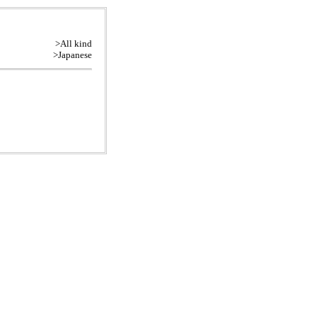
>All kind
>Japanese