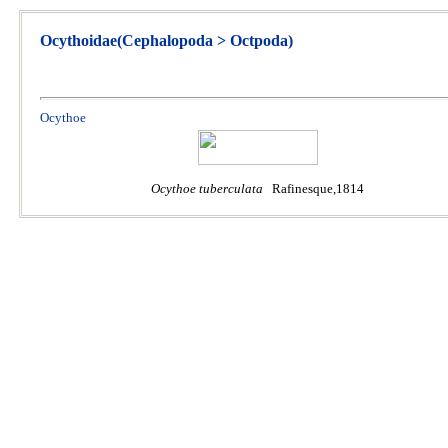
Ocythoidae(Cephalopoda > Octpoda)
Ocythoe
Ocythoe tuberculata
Rafinesque,1814