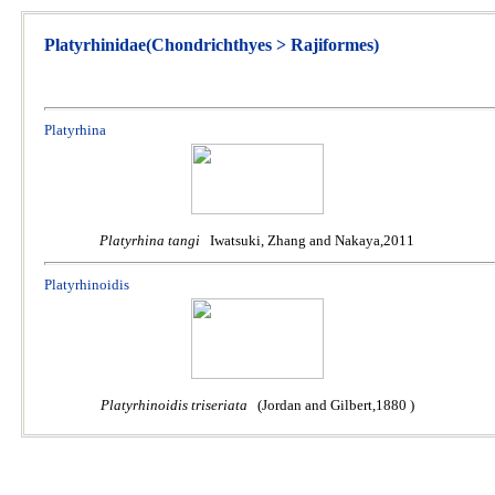
Platyrhinidae(Chondrichthyes > Rajiformes)
Platyrhina
Platyrhina tangi
Iwatsuki, Zhang and Nakaya,2011
Platyrhinoidis
Platyrhinoidis triseriata
(Jordan and Gilbert,1880 )