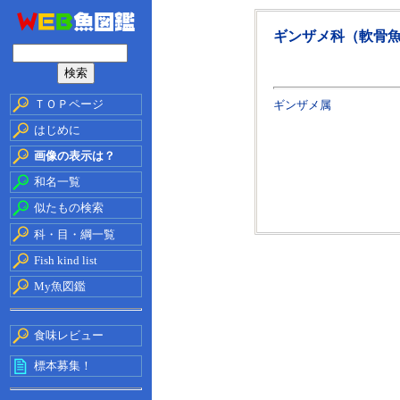
ギンザメ科（軟骨
ＴＯＰページ
ギンザメ属
はじめに
画像の表示は？
和名一覧
似たもの検索
科・目・綱一覧
Fish kind list
My魚図鑑
食味レビュー
標本募集！