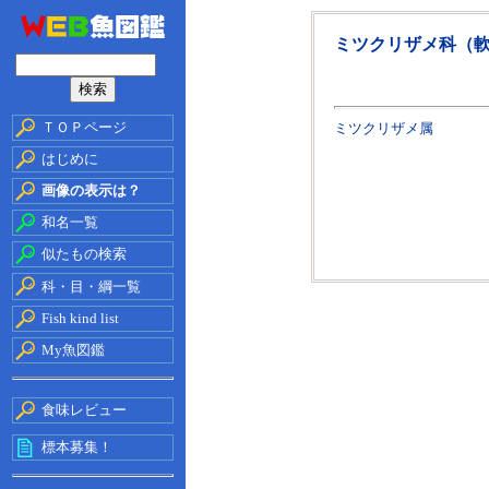
ミツクリザメ科（
ＴＯＰページ
ミツクリザメ属
はじめに
画像の表示は？
和名一覧
似たもの検索
科・目・綱一覧
Fish kind list
My魚図鑑
食味レビュー
標本募集！