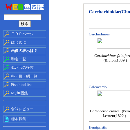
Carcharhinidae(Cho
ＴＯＰページ
Carcharhinus
はじめに
画像の表示は？
Carcharhinus falcifor
和名一覧
(Bibron,1839 )
似たもの検索
科・目・綱一覧
Fish kind list
Galeocerdo
My魚図鑑
食味レビュー
Galeocerdo cuvier
(Pero
Lesueur,1822 )
標本募集！
Hemipristis