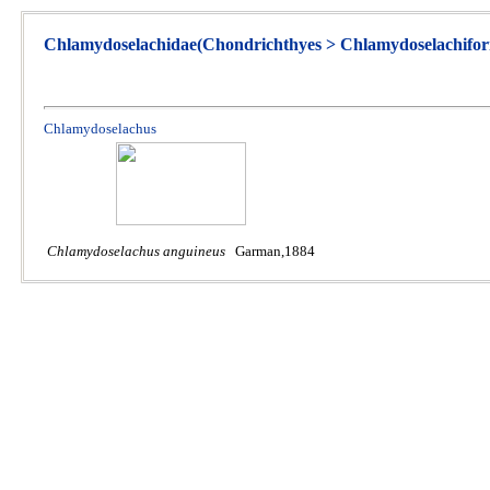
Chlamydoselachidae(Chondrichthyes > Chlamydoselachifor
Chlamydoselachus
Chlamydoselachus anguineus
Garman,1884