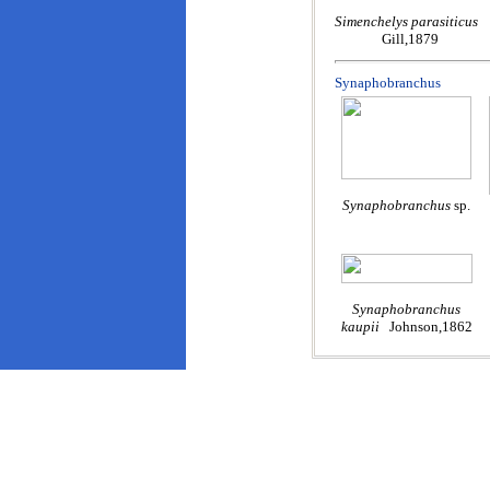
Simenchelys parasiticus
Gill,1879
Synaphobranchus
Synaphobranchus
sp.
Synaphobranchus
kaupii
Johnson,1862