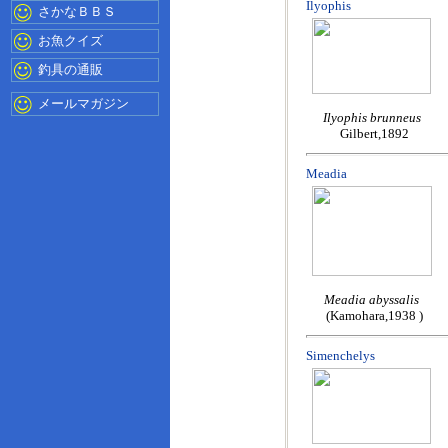
Ilyophis
さかなＢＢＳ
お魚クイズ
釣具の通販
メールマガジン
Ilyophis brunneus
Gilbert,1892
Meadia
Meadia abyssalis
(Kamohara,1938 )
Simenchelys