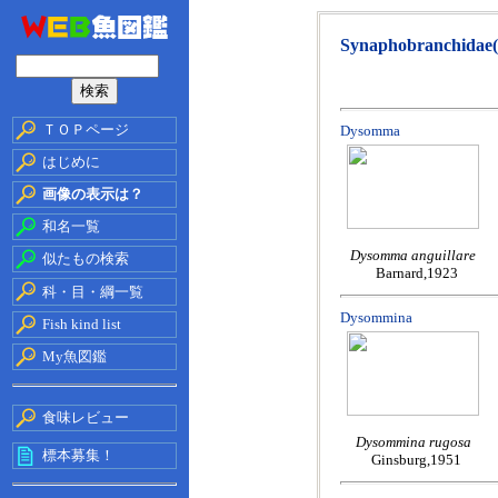
Synaphobranchidae(A
ＴＯＰページ
Dysomma
はじめに
画像の表示は？
和名一覧
Dysomma anguillare
似たもの検索
Barnard,1923
科・目・綱一覧
Dysommina
Fish kind list
My魚図鑑
食味レビュー
Dysommina rugosa
標本募集！
Ginsburg,1951