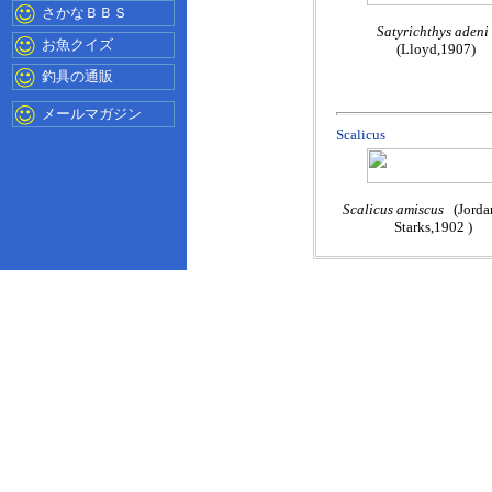
さかなＢＢＳ
Satyrichthys adeni
お魚クイズ
(Lloyd,1907)
釣具の通販
メールマガジン
Scalicus
Scalicus amiscus
(Jorda
Starks,1902 )