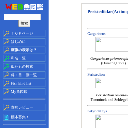
Peristediidae(Actino
ＴＯＰページ
Gargariscus
はじめに
画像の表示は？
和名一覧
Gargariscus prionoceph
(Dumeril,1868 )
似たもの検索
Peristedion
科・目・綱一覧
Fish kind list
My魚図鑑
Peristedion oriental
Temminck and Schlegel
食味レビュー
Satyrichthys
標本募集！