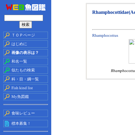
Rhamphocottidae(Act
ＴＯＰページ
Rhamphocottus
はじめに
画像の表示は？
和名一覧
似たもの検索
Rhamphocottus
科・目・綱一覧
Fish kind list
My魚図鑑
食味レビュー
標本募集！